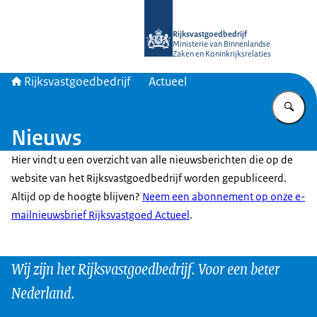
Naar de homepage van Rijksvastgoed
Rijksvastgoedbedrijf
Ministerie van Binnenlandse
Zaken en Koninkrijksrelaties
Rijksvastgoedbedrijf
Actueel
Vu
Nieuws
Hier vindt u een overzicht van alle nieuwsberichten die op de
website van het Rijksvastgoedbedrijf worden gepubliceerd.
Altijd op de hoogte blijven?
Neem een abonnement op onze e-
mailnieuwsbrief Rijksvastgoed Actueel
.
Wij zijn het Rijksvastgoedbedrijf. Voor een beter
Nederland.