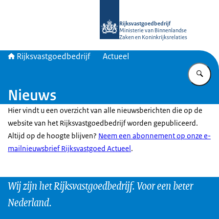
Naar de homepage van Rijksvastgoed
Rijksvastgoedbedrijf
Ministerie van Binnenlandse
Zaken en Koninkrijksrelaties
Rijksvastgoedbedrijf
Actueel
Vu
Nieuws
Hier vindt u een overzicht van alle nieuwsberichten die op de
website van het Rijksvastgoedbedrijf worden gepubliceerd.
Altijd op de hoogte blijven?
Neem een abonnement op onze e-
mailnieuwsbrief Rijksvastgoed Actueel
.
Wij zijn het Rijksvastgoedbedrijf. Voor een beter
Nederland.